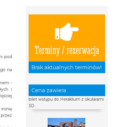
Terminy / rezerwacja
ni pod
Brak aktualnych terminów!
ego na
zmem -
łych i
Cena zawiera
ęściej
bilet wstępu do Heraklium z okularami
3D
ironię
 przez