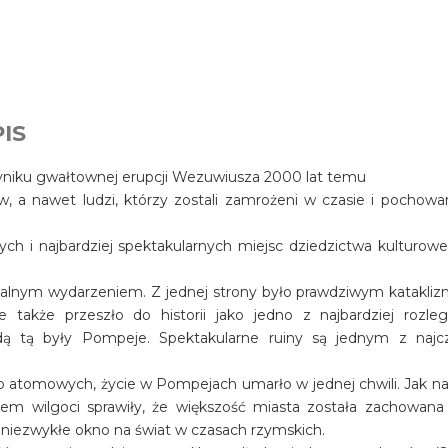
IS
wyniku gwałtownej erupcji Wezuwiusza 2000 lat temu
ów, a nawet ludzi, którzy zostali zamrożeni w czasie i pochowa
ch i najbardziej spektakularnych miejsc dziedzictwa kulturow
salnym wydarzeniem. Z jednej strony było prawdziwym katakli
e także przeszło do historii jako jedno z najbardziej rozleg
dą tą były Pompeje. Spektakularne ruiny są jednym z najcz
 atomowych, życie w Pompejach umarło w jednej chwili. Jak na 
em wilgoci sprawiły, że większość miasta została zachowana
owi niezwykłe okno na świat w czasach rzymskich.