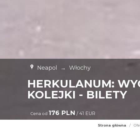
Neapol
→
Włochy
HERKULANUM: WYC
KOLEJKI - BILETY
176 PLN
/ 41 EUR
Cena od
Strona główna
/
Ofe