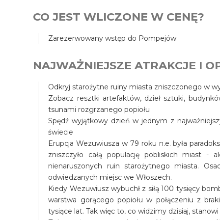
CO JEST WLICZONE W CENĘ?
Zarezerwowany wstęp do Pompejów
NAJWAŻNIEJSZE ATRAKCJE I OP
Odkryj starożytne ruiny miasta zniszczonego w 
Zobacz resztki artefaktów, dzieł sztuki, budynk
tsunami rozgrzanego popiołu
Spędź wyjątkowy dzień w jednym z najważniejszy
świecie
Erupcja Wezuwiusza w 79 roku n.e. była paradok
zniszczyło całą populację pobliskich miast - al
nienaruszonych ruin starożytnego miasta. Osa
odwiedzanych miejsc we Włoszech.
Kiedy Wezuwiusz wybuchł z siłą 100 tysięcy bomb
warstwa gorącego popiołu w połączeniu z braki
tysiące lat. Tak więc to, co widzimy dzisiaj, stan