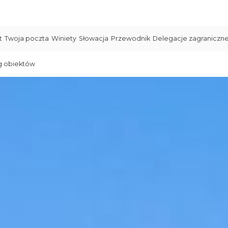
t
Twoja poczta
Winiety
Słowacja
Przewodnik
Delegacje zagraniczn
g obiektów