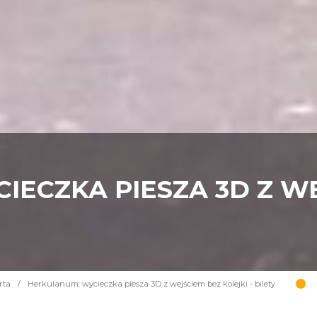
IECZKA PIESZA 3D Z W
rta
/
Herkulanum: wycieczka piesza 3D z wejściem bez kolejki - bilety