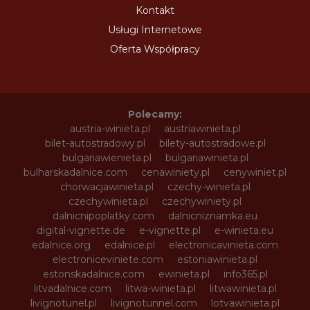
Kontakt
Usługi Internetowe
Oferta Współpracy
Polecamy:
austria-winieta.pl
austriawinieta.pl
bilet-autostradowy.pl
bilety-autostradowe.pl
bulgariawienieta.pl
bulgariawinieta.pl
bulharskadalnice.com
cenawiniety.pl
cenywiniet.pl
chorwacjawinieta.pl
czechy-winieta.pl
czechywinieta.pl
czechywiniety.pl
dalnicnipoplatky.com
dalnicniznamka.eu
digital-vignette.de
e-vignette.pl
e-winieta.eu
edalnice.org
edalnice.pl
electronicavinieta.com
electroniceviniete.com
estoniawinieta.pl
estonskadalnice.com
ewinieta.pl
info365.pl
litvadalnice.com
litwa-winieta.pl
litwawinieta.pl
livignotunel.pl
livignotunnel.com
lotvawinieta.pl