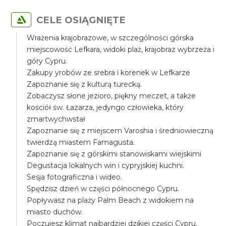
CELE OSIĄGNIĘTE
Wrażenia krajobrazowe, w szczególności górska
miejscowość Lefkara, widoki plaż, krajobraz wybrzeża i
góry Cypru.
Zakupy yrobów ze srebra i korenek w Lefkarze
Zapoznanie się z kulturą turecką.
Zobaczysz słone jezioro, piękny meczet, a także
kościół św. Łazarza, jedyngo człowieka, który
zmartwychwstał
Zapoznanie się z miejscem Varoshia i średniowieczną
twierdzą miastem Famagusta.
Zapoznanie się z górskimi stanowiskami wiejskimi
Degustacja lokalnych win i cypryjskiej kuchni.
Sesja fotograficzna i wideo.
Spędzisz dzień w części północnego Cypru.
Popływasz na plaży Palm Beach z widokiem na
miasto duchów.
Poczujesz klimat najbardziej dzikiej części Cypru.