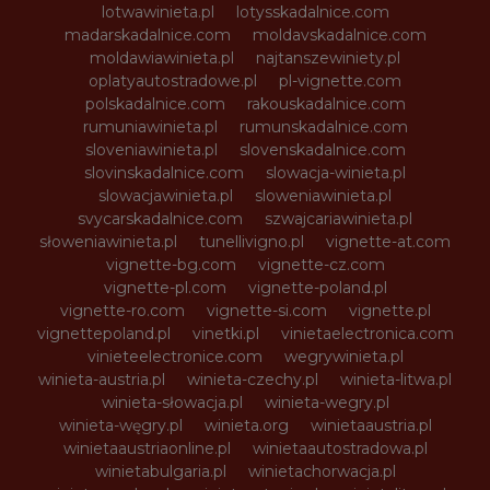
lotwawinieta.pl
lotysskadalnice.com
madarskadalnice.com
moldavskadalnice.com
moldawiawinieta.pl
najtanszewiniety.pl
oplatyautostradowe.pl
pl-vignette.com
polskadalnice.com
rakouskadalnice.com
rumuniawinieta.pl
rumunskadalnice.com
sloveniawinieta.pl
slovenskadalnice.com
slovinskadalnice.com
slowacja-winieta.pl
slowacjawinieta.pl
sloweniawinieta.pl
svycarskadalnice.com
szwajcariawinieta.pl
słoweniawinieta.pl
tunellivigno.pl
vignette-at.com
vignette-bg.com
vignette-cz.com
vignette-pl.com
vignette-poland.pl
vignette-ro.com
vignette-si.com
vignette.pl
vignettepoland.pl
vinetki.pl
vinietaelectronica.com
vinieteelectronice.com
wegrywinieta.pl
winieta-austria.pl
winieta-czechy.pl
winieta-litwa.pl
winieta-słowacja.pl
winieta-wegry.pl
winieta-węgry.pl
winieta.org
winietaaustria.pl
winietaaustriaonline.pl
winietaautostradowa.pl
winietabulgaria.pl
winietachorwacja.pl