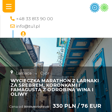
+48 33 813 90 00
info@tu1.pl
Larnaca
→
Cypr
WYCIECZKA MARATHON Z LARNAKI
ZA SREBREM, KORONKAMI I
FAMAGUSTĄ Z ODROBINĄ WINA I
OLIWY
330 PLN / 76 EUR
Cena od
391 PLN / 90 EUR