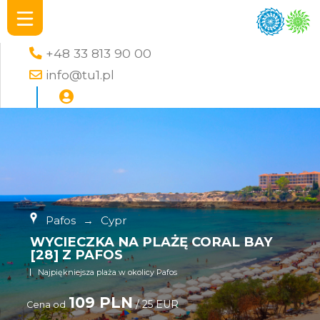
+48 33 813 90 00
info@tu1.pl
Pafos
→
Cypr
WYCIECZKA NA PLAŻĘ CORAL BAY
[28] Z PAFOS
Najpiękniejsza plaża w okolicy Pafos
109 PLN
/ 25 EUR
Cena od