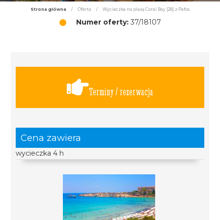
Strona główna
/
Oferta
/
Wycieczka na plażę Coral Bay [28] z Pafos
Numer oferty:
37/18107
Terminy / rezerwacja
Cena zawiera
wycieczka 4 h