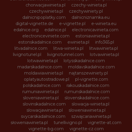
chorwacjawinieta.pl
czechy-winieta.pl
czechywinieta.pl
czechywiniety.pl
dalnicnipoplatky.com
dalnicniznamka.eu
digital-vignette.de
e-vignette.pl
e-winieta.eu
edalnice.org
edalnice.pl
electronicavinieta.com
electroniceviniete.com
estoniawinieta.pl
estonskadalnice.com
ewinieta.pl
info365.pl
litvadalnice.com
litwa-winieta.pl
litwawinieta.pl
livignotunel.pl
livignotunnel.com
lotvawinieta.pl
lotwawinieta.pl
lotysskadalnice.com
madarskadalnice.com
moldavskadalnice.com
moldawiawinieta.pl
najtanszewiniety.pl
oplatyautostradowe.pl
pl-vignette.com
polskadalnice.com
rakouskadalnice.com
rumuniawinieta.pl
rumunskadalnice.com
sloveniawinieta.pl
slovenskadalnice.com
slovinskadalnice.com
slowacja-winieta.pl
slowacjawinieta.pl
sloweniawinieta.pl
svycarskadalnice.com
szwajcariawinieta.pl
słoweniawinieta.pl
tunellivigno.pl
vignette-at.com
vignette-bg.com
vignette-cz.com