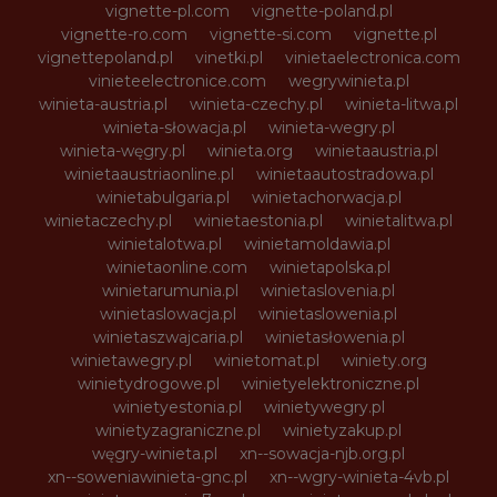
vignette-pl.com
vignette-poland.pl
vignette-ro.com
vignette-si.com
vignette.pl
vignettepoland.pl
vinetki.pl
vinietaelectronica.com
vinieteelectronice.com
wegrywinieta.pl
winieta-austria.pl
winieta-czechy.pl
winieta-litwa.pl
winieta-słowacja.pl
winieta-wegry.pl
winieta-węgry.pl
winieta.org
winietaaustria.pl
winietaaustriaonline.pl
winietaautostradowa.pl
winietabulgaria.pl
winietachorwacja.pl
winietaczechy.pl
winietaestonia.pl
winietalitwa.pl
winietalotwa.pl
winietamoldawia.pl
winietaonline.com
winietapolska.pl
winietarumunia.pl
winietaslovenia.pl
winietaslowacja.pl
winietaslowenia.pl
winietaszwajcaria.pl
winietasłowenia.pl
winietawegry.pl
winietomat.pl
winiety.org
winietydrogowe.pl
winietyelektroniczne.pl
winietyestonia.pl
winietywegry.pl
winietyzagraniczne.pl
winietyzakup.pl
węgry-winieta.pl
xn--sowacja-njb.org.pl
xn--soweniawinieta-gnc.pl
xn--wgry-winieta-4vb.pl