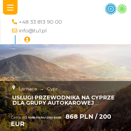
+48 33 813 90 00
info@tu1.pl
Larnaca
→
Cypr
USŁUGI PRZEWODNIKA NA CYPRZE
DLA GRUPY AUTOKAROWEJ
868 PLN / 200
Cena od
1085 PLN / 250 EUR
EUR