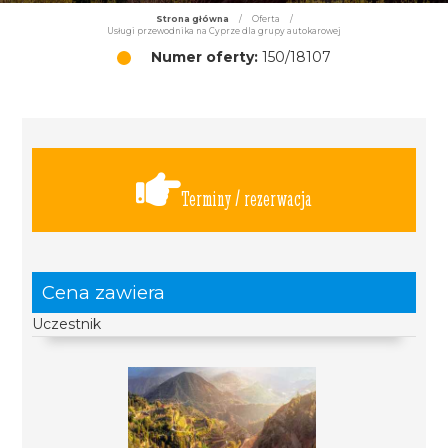
Strona główna
/
Oferta
/
Usługi przewodnika na Cyprze dla grupy autokarowej
Numer oferty:
150/18107
Terminy / rezerwacja
Cena zawiera
Uczestnik