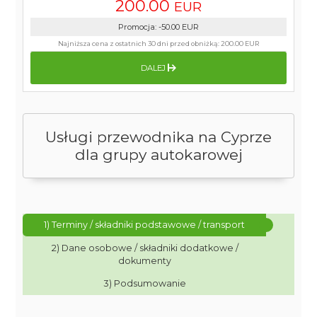
200.00
EUR
Promocja
:
-50.00
EUR
Najniższa cena z ostatnich 30 dni przed obniżką:
200.00 EUR
DALEJ
Usługi przewodnika na Cyprze
dla grupy autokarowej
1) Terminy / składniki podstawowe / transport
2) Dane osobowe / składniki dodatkowe /
dokumenty
3) Podsumowanie