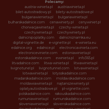
Polecamy:
austria-winieta.pl
austriawinieta.pl
bilet-autostradowy.pl
bilety-autostradowe.pl
bulgariawienieta.pl
bulgariawinieta.pl
bulharskadalnice.com
cenawiniety.pl
cenywiniet.pl
chorwacjawinieta.pl
czechy-winieta.pl
czechywinieta.pl
czechywiniety.pl
dalnicnipoplatky.com
dalnicniznamka.eu
digital-vignette.de
e-vignette.pl
e-winieta.eu
edalnice.org
edalnice.pl
electronicavinieta.com
electroniceviniete.com
estoniawinieta.pl
estonskadalnice.com
ewinieta.pl
info365.pl
litvadalnice.com
litwa-winieta.pl
litwawinieta.pl
livignotunel.pl
livignotunnel.com
lotvawinieta.pl
lotwawinieta.pl
lotysskadalnice.com
madarskadalnice.com
moldavskadalnice.com
moldawiawinieta.pl
najtanszewiniety.pl
oplatyautostradowe.pl
pl-vignette.com
polskadalnice.com
rakouskadalnice.com
rumuniawinieta.pl
rumunskadalnice.com
sloveniawinieta.pl
slovenskadalnice.com
slovinskadalnice.com
slowacja-winieta.pl