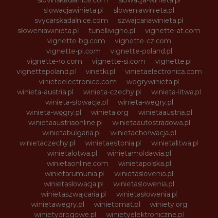
slowacjawinieta.pl
sloweniawinieta.pl
svycarskadalnice.com
szwajcariawinieta.pl
słoweniawinieta.pl
tunellivigno.pl
vignette-at.com
vignette-bg.com
vignette-cz.com
vignette-pl.com
vignette-poland.pl
vignette-ro.com
vignette-si.com
vignette.pl
vignettepoland.pl
vinetki.pl
vinietaelectronica.com
vinieteelectronice.com
wegrywinieta.pl
winieta-austria.pl
winieta-czechy.pl
winieta-litwa.pl
winieta-słowacja.pl
winieta-wegry.pl
winieta-węgry.pl
winieta.org
winietaaustria.pl
winietaaustriaonline.pl
winietaautostradowa.pl
winietabulgaria.pl
winietachorwacja.pl
winietaczechy.pl
winietaestonia.pl
winietalitwa.pl
winietalotwa.pl
winietamoldawia.pl
winietaonline.com
winietapolska.pl
winietarumunia.pl
winietaslovenia.pl
winietaslowacja.pl
winietaslowenia.pl
winietaszwajcaria.pl
winietasłowenia.pl
winietawegry.pl
winietomat.pl
winiety.org
winietydrogowe.pl
winietyelektroniczne.pl