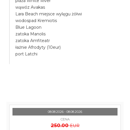
plaża White River
wąwóz Avakas
Lara Beach miejsce wylęgu żółwi
wodospad Kremiotis
Blue Lagoon
zatoka Manolis
zatoka Amfiteatr
łaźnie Afrodyty (10eur)
port Latchi
08.08.2026 - 08.08.2026
CENA
250.00
EUR